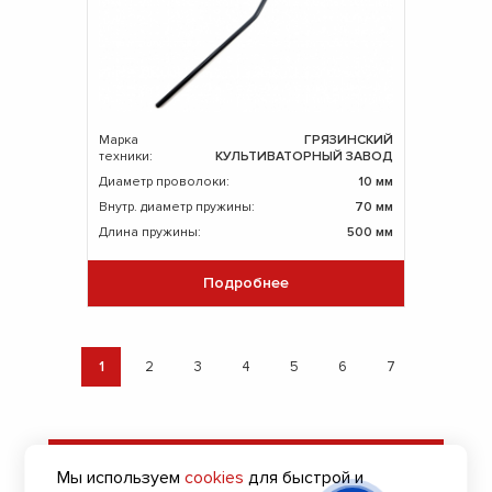
Марка
ГРЯЗИНСКИЙ
техники:
КУЛЬТИВАТОРНЫЙ ЗАВОД
Диаметр проволоки:
10 мм
Внутр. диаметр пружины:
70 мм
Длина пружины:
500 мм
Подробнее
1
2
3
4
5
6
7
Оставить заявку
Мы используем
cookies
для быстрой и
на подбор пружин