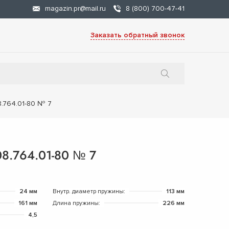
magazin.pr@mail.ru
8 (800) 700-47-41
Заказать обратный звонок
.764.01-80 № 7
8.764.01-80 № 7
24 мм
Внутр. диаметр пружины:
113 мм
161 мм
Длина пружины:
226 мм
4,5