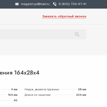
magazin.pr@mail.ru
8 (800) 700-47-41
Заказать обратный звонок
ения 164х28х4
4 мм
Наруж. диаметр пружины:
28 мм
164 мм
Длина по зацепам:
204 мм
40