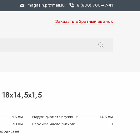
magazin.pr@mail.ru
8 (800) 700-47-41
Заказать обратный звонок
18х14,5х1,5
1.5 мм
Наруж. диаметр пружины:
14.5 мм
18 мм
Рабочее число витков:
3
еродистая