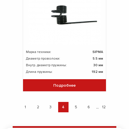
Марка техники:
SIPMA
Диаметр проволоки:
5.5 мм
Внутр. диаметр пружины:
30 мм
Длина пружины:
192 мм
Подробнее
...
1
2
3
4
5
6
12