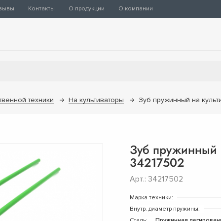
зывы
Контакты
О продукции
О компании
твенной техники
На культиваторы
Зуб пружинный на куль
Зуб пружинный 
34217502
Арт.: 34217502
Марка техники:
Внутр. диаметр пружины:
Сталь:
Пружинная легирован