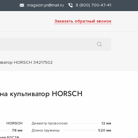
magazin.pr@mail.ru
8 (800) 700-47-41
Заказать обратный звонок
тиватор HORSCH 34217502
на культиватор HORSCH
HORSCH
Диаметр проволоки:
12 мм
78 мм
Длина пружины:
520 мм
ная 60С2А